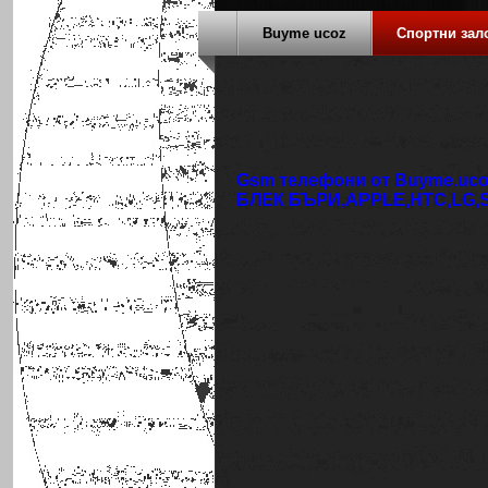
Buyme ucoz
Спортни зал
Gsm телефони от Buyme.uco
БЛЕК БЪРИ,APPLE,HTC,LG