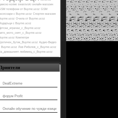
дамско колие
swarovski
онлайн магазин
GSM телефони от Buyme.ucoz
GSM
аксесоари с Buyme.ucoz
Спортен магазин
Buyme.ucoz
Очила от Buyme.ucoz
Подаръци с Buyme.ucoz
Детски_играчки_с_Buyme.ucoz
Авто_мото_свят_с_Buyme.ucoz
Buyme.ucoz Компютри
Еротичен_бутик_Buyme.ucoz
Аудио-Видео
с Buyme.ucoz
Лов-Риболов_с_Buyme.ucoz
За_домашният любимец_с_Buymе.ucoz
Приятели
DealExtreme
форум Profit
Онлайн обучение по чужди езици