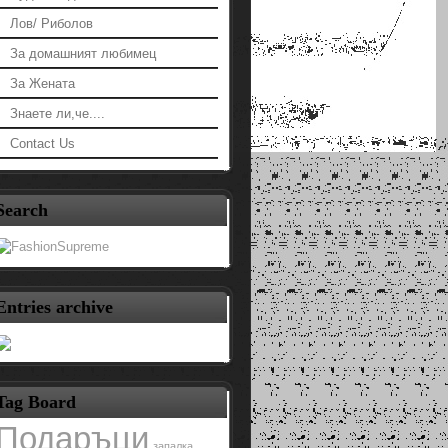
Лов/ Риболов
За домашният любимец
За Жената
Знаете ли,че....
Contact Us
Search
Entries archive
Tag Board
Подаръци
запалка