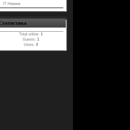
IT Новини
Статистика
Total online:
1
Guests:
1
Users:
0