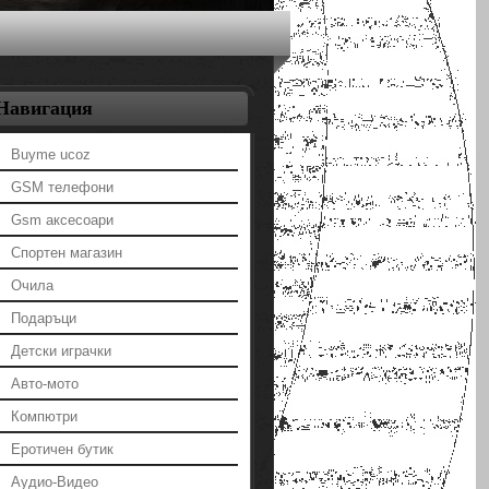
Навигация
Buyme ucoz
GSM телефони
Gsm аксесоари
Спортен магазин
Очила
Подаръци
Детски играчки
Авто-мото
Компютри
Еротичен бутик
Аудио-Видео