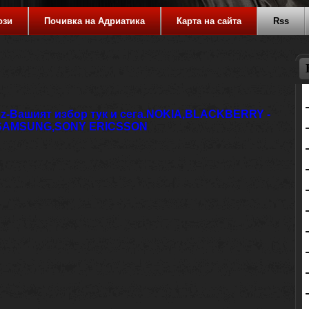
ози
Почивка на Адриатика
Карта на сайта
Rss
z-Вашият избор тук и сега.NOKIA,BLACKBERRY -
,SAMSUNG,SONY ERICSSON